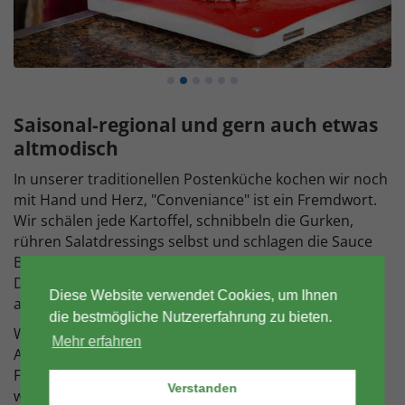
Saisonal-regional und gern auch etwas
altmodisch
In unserer traditionellen Postenküche kochen wir noch
mit Hand und Herz, "Conveniance" ist ein Fremdwort.
Wir schälen jede Kartoffel, schnibbeln die Gurken,
rühren Salatdressings selbst und schlagen die Sauce
Béarnaise frisch auf. Beliebt sind unsere Suppen- und
Dessert-Kreationen, wo wir immer wieder neue Dinge
Diese Website verwendet Cookies, um Ihnen
ausprobieren.
die bestmögliche Nutzererfahrung zu bieten.
Wir leben eine
konsequent saisonale und regionale
Mehr erfahren
Ausrichtung. Erdbeeren im Dezember gibt's nicht im
Fini-Resort. Wir verarbeiten das, was gerade draußen
Verstanden
wächst. Frisch vom Feld direkt in die Küche, ohne