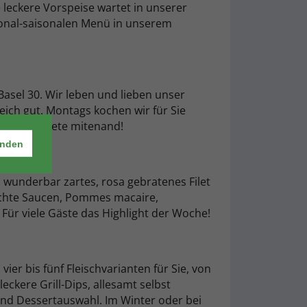
e leckere Vorspeise wartet in unserer
ional-saisonalen Menü in unserem
Basel 30. Wir leben und lieben unser
eich gut. Montags kochen wir für Sie
 und en Guete mitenand!
anden
n wunderbar zartes, rosa gebratenes Filet
achte Saucen, Pommes macaire,
Für viele Gäste das Highlight der Woche!
ier bis fünf Fleischvarianten für Sie, von
 leckere Grill-Dips, allesamt selbst
 und Dessertauswahl. Im Winter oder bei