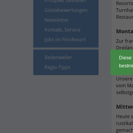
Prospekt bestellen
Resorts
Gästebewertungen
Turnhal
Restaur
Newsletter
Kontakt, Service
Monta
Jobs im Fini-Resort
Zur fra
Dreilän
Spezial
Badenweiler
Diese 
bestmö
Regio-Tipps
Dienst
Unsere 
vom Ma
selbstg
Mittw
Heute s
rustikal
gemacht