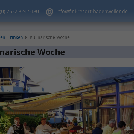
(0) 7632 8247-180
info@fini-resort-badenweiler.de
en, Trinken
Kulinarische Woche
inarische Woche