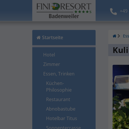
+49 
Ess
Startseite
Kul
Hotel
Zimmer
Essen, Trinken
Küchen-
Philosophie
Restaurant
Abnobastube
Hotelbar Titus
Sonnenterrasse