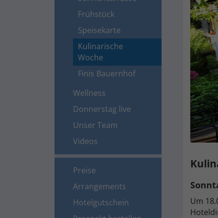
Frühstück
Speisekarte
Kulinarische
Woche
Finis Bauernhof
Wellness
Donnerstag live
Unser Team
Videos
Kulin
Preise
Sonnt
Arrangements
Um 18.0
Hotelgutschein
Hoteldi