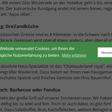
. Mit einem Glas Winzersekt an der Hotelbar geht's los, ein
le. Der kulinarische Rundgang endet mit einem feinen, reg
ant "Aqua villae".
g: Dreilandküche
nzösischen Grenze sind es 8 Kilometer, in die Schweiz nach 
dereck. Gegessen wird überall etwas anders, aber überall gl
itäten aus Baden, dem Elsass und der Schweiz. Bon Appétit
Website verwendet Cookies, um Ihnen die
Verst
gliche Nutzererfahrung zu bieten.
Mehr erfahren
ag: Finis Chateau-Fest
absolute Haus-Spezialität ist das "Chateaubriand royal", ei
rkgräfler Weiderind. Dazu bieten wir Ihnen zwei hausgem
eschabte Spätzle und frisches Gemüse von Finis Bauernhof. 
och: Barbecue oder Fondue
teht der große Grill auf unserer Sonnenterrasse. Wir haben v
-deftig bis zu edel und fein. Fisch ist auch dabei, es gibt fünf
. Dazu Salatbuffet, Brot, Kartoffelecken, weitere Beilagen