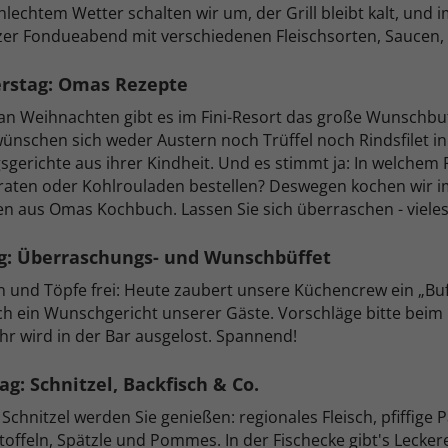
hlechtem Wetter schalten wir um, der Grill bleibt kalt, und
er Fondueabend mit verschiedenen Fleischsorten, Saucen, 
rstag: Omas Rezepte
n Weihnachten gibt es im Fini-Resort das große Wunschbuf
ünschen sich weder Austern noch Trüffel noch Rindsfilet 
gsgerichte aus ihrer Kindheit. Und es stimmt ja: In welche
aten oder Kohlrouladen bestellen? Deswegen kochen wir i
n aus Omas Kochbuch. Lassen Sie sich überraschen - viele
ag: Überraschungs- und Wunschbüffet
 und Töpfe frei: Heute zaubert unsere Küchencrew ein „Buffe
ch ein Wunschgericht unserer Gäste. Vorschläge bitte bei
hr wird in der Bar ausgelost. Spannend!
g: Schnitzel, Backfisch & Co.
Schnitzel werden Sie genießen: regionales Fleisch, pfiffige 
toffeln, Spätzle und Pommes. In der Fischecke gibt's Leckere