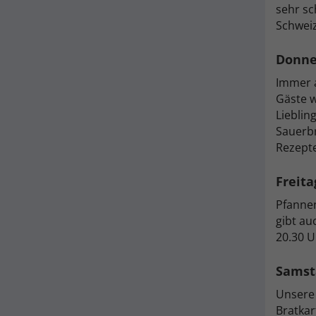
sehr sc
Schweiz
Donne
Immer a
Gäste w
Lieblin
Sauerbr
Rezepte
Freit
Pfannen
gibt au
20.30 U
Samsta
Unsere 
Bratkar