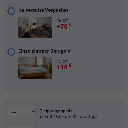
Kaisersuite Vespasian
48 qm
€
+70
Einzelzimmer Blaugold
16 qm
€
+10
Tiefgaragenplatz
(+ EUR 15,00 pro Kfz und Tag)