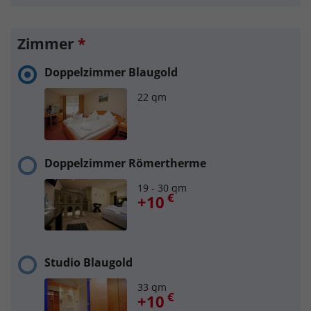
Zimmer
*
Doppelzimmer Blaugold
22 qm
Doppelzimmer Römertherme
19 - 30 qm
€
+10
Studio Blaugold
33 qm
€
+10