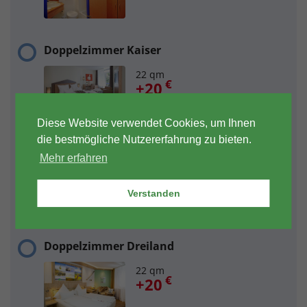
Doppelzimmer Kaiser
22 qm
€
+20
Diese Website verwendet Cookies, um Ihnen
die bestmögliche Nutzererfahrung zu bieten.
Doppelzimmer History
Mehr erfahren
22 qm
€
+20
Verstanden
Doppelzimmer Dreiland
22 qm
€
+20