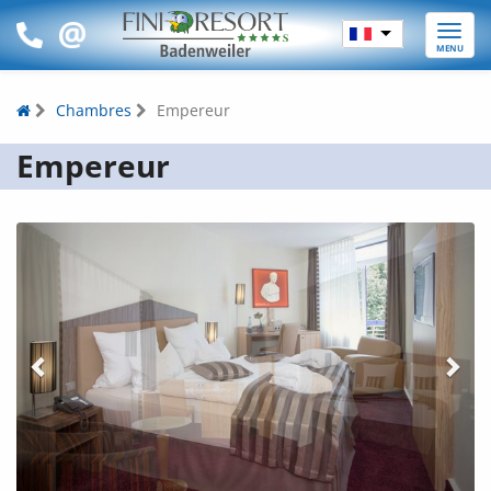
Toggle
MENU
naviga
Chambres
Empereur
Empereur