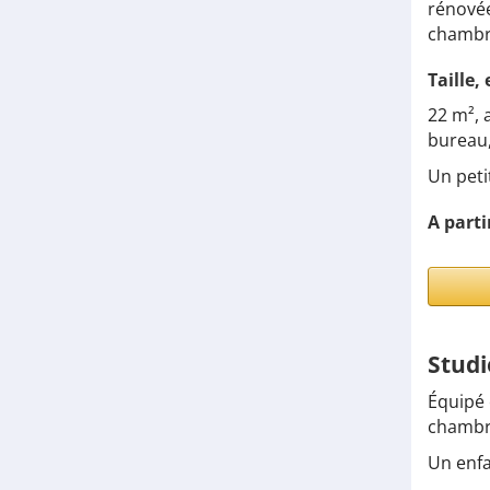
rénovée
chambre
Taille,
22 m², 
bureau,
Un peti
A parti
Studi
Équipé 
chambre
Un enfa