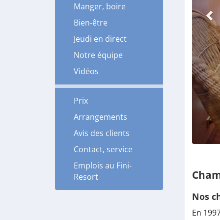
Manger, boire
Bien-être
Jeudi en direct
Notre équipe
Vidéos
Prix
Arrangements
Avis des clients
Contact, service
Emplois au Fini-
Chamb
Resort
Nos c
En 1997