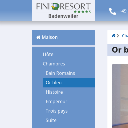
+49 
Ch
Maison
Or 
Hôtel
Chambres
Bain Romains
Or bleu
Histoire
Empereur
Trois pays
Suite