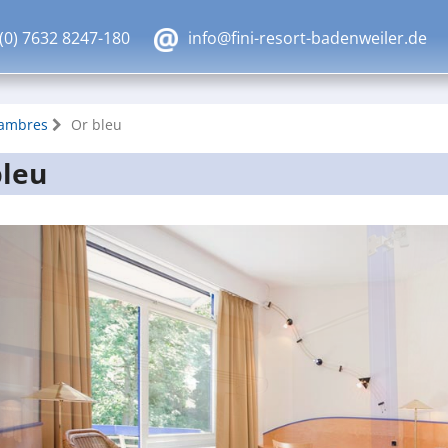
(0) 7632 8247-180
info@fini-resort-badenweiler.de
ambres
Or bleu
bleu