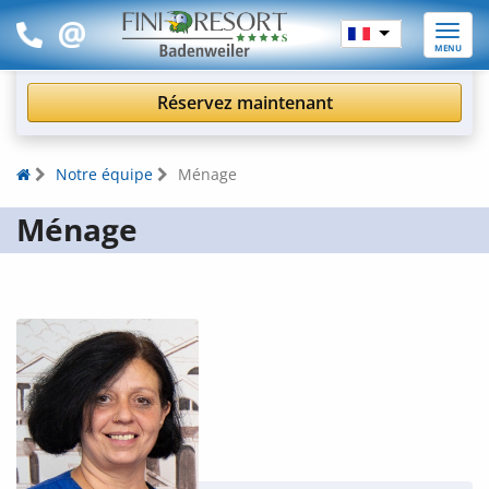
Toggle
MENU
naviga
Réservez maintenant
Notre équipe
Ménage
Ménage