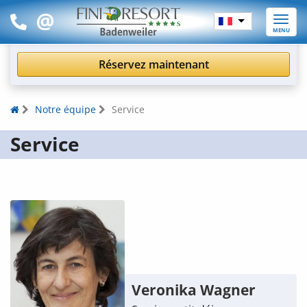
Toggle
MENU
naviga
Réservez maintenant
Notre équipe
Service
Service
Veronika Wagner