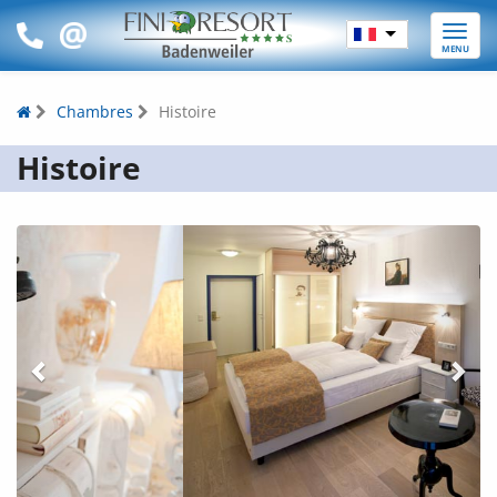
Toggle
MENU
naviga
Chambres
Histoire
Histoire