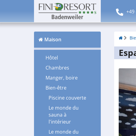
+49 
Bie
Maison
Esp
Hôtel
Chambres
Manger, boire
Bien-être
Piscine couverte
Le monde du
sauna à
l'intérieur
Le monde du