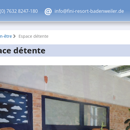
(0) 7632 8247-180
info@fini-resort-badenweiler.de
n-être
Espace détente
ace détente