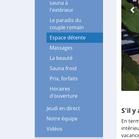
sauna à
l'extérieur
Le paradis du
couple romain
Espace détente
Massages
La beauté
Sauna froid
Prix, forfaits
Horaires
d'ouverture
Jeudi en direct
S'il y
Notre équipe
En term
intérie
Vidéos
vacance