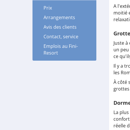
A l'ext
Prix
moitié 
Arrangements
relaxat
Avis des clients
Grotte
Contact, service
Juste à
Emplois au Fini-
un peu 
Resort
ce qu'il
Il y a 
les Rom
À côté 
grottes
Dormez
La plus
confort
réelle 